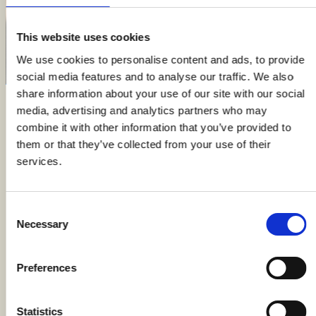
This website uses cookies
We use cookies to personalise content and ads, to provide
social media features and to analyse our traffic. We also
share information about your use of our site with our social
media, advertising and analytics partners who may
Cantina Castello di Uviglie, dove storicità e
combine it with other information that you’ve provided to
innovazione si incontrano per creare un racconto di
them or that they’ve collected from your use of their
rinascita e riscoperta in Monferrato. Scopri i nostri
services.
vini, vivi esperienze uniche con le nostre degustazioni
e rendi speciale ogni evento in un ambiente suggestivo
immerso tra i vigneti dell’antico Cru di Uviglie.
Consent
Necessary
Selection
FEATURED ON
Preferences
Statistics