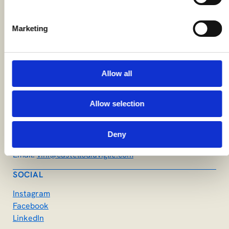
Marketing
RESTA CONNESSO
Rimani aggiornato con le ultime notizie ed eventi.
Registrati alla nostra newsletter!
Allow all
CONTATTI
Società Agricola Castello di Uviglie SRL
Località Castello di Uviglie, 73
Allow selection
15030 Rosignano Monferrato AL
Telefono:
(+39) 0142 488132
Deny
WhatsApp:
(+39) 337 1250397
Email:
vini@castellodiuviglie.com
SOCIAL
Instagram
Facebook
LinkedIn